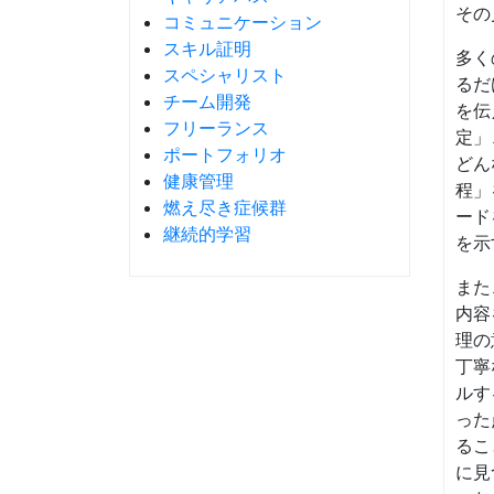
その
コミュニケーション
スキル証明
多く
スペシャリスト
るだ
チーム開発
を伝
フリーランス
定」
ポートフォリオ
どん
健康管理
程」
燃え尽き症候群
ード
継続的学習
を示
また
内容
理の
丁寧
ルす
った
るこ
に見