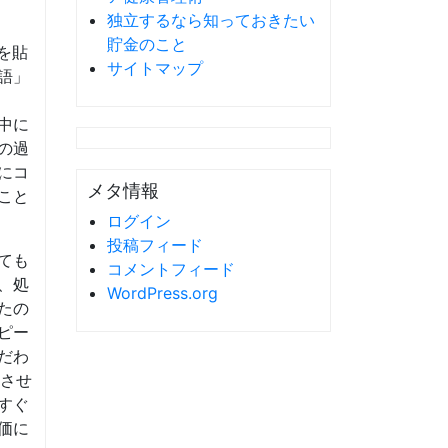
独立するなら知っておきたい
貯金のこと
を貼
サイトマップ
語」
中に
の過
にコ
メタ情報
こと
ログイン
投稿フィード
ても
コメントフィード
、処
WordPress.org
たの
ピー
だわ
実させ
すぐ
価に