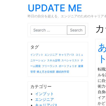
UPDATE ME
昨日の自分を超える、エンジニアのためのキャリア＆ラ
カ
Search
タグ
インプット
エンジニア
キャリアパス
コミュ
ニケーション
スキル証明
スペシャリスト
チ
ーム開発
フリーランス
ポートフォリオ
健康
転職
管理
燃え尽き症候群
継続的学習
ルを
に自
術力
カテゴリー
自身
インプット
イア
エンジニア
かど
キャリアパス