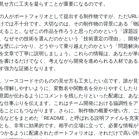
見せ方に工夫を凝らすことが重要になるのです。
の人がポートフォリオとして提出する制作物ですが、ただURL
けでは不十分です。大切なのは、その制作物の背景にある「物
えること。なぜこの作品を作ろうと思ったのかという「課題設
、なぜその技術を選んだのかという「技術選定の理由」、開発
な壁にぶつかり、どうやって乗り越えたのかという「問題解決
を文章で丁寧に説明しましょう。これらの情報は、あなたが単
を書けるだけでなく、考えながら開発を進められる人材である
す強力な証拠となります。
、ソースコードそのものの見せ方も工夫したい点です。誰が見
を理解しやすいように、変数名や関数名を分かりやすくしたり
意図が伝わるようにコメントを残したりといった配慮は、あな
な仕事ぶりを伝えます。これはチーム開発における協調性をア
ることにもつながります。さらに、制作物の概要や使い方、こ
点などをまとめた「README」と呼ばれる説明ファイルを充
とも、非常に効果的です。相手の立場に立って、必要な情報が
つかるように配慮されたポートフォリオは、それだけで高い評